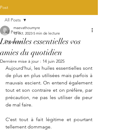
Post
All Posts
maevathoumyre
All Posts
12 oct. 2023
5 min de lecture
Les huiles essentielles vos
Digestion
amies du quotidien
Dernière mise à jour :
14 juin 2025
Aujourd'hui, les huiles essentielles sont 
de plus en plus utilisées mais parfois à 
mauvais escient. On entend également 
tout et son contraire et on préfère, par 
précaution, ne pas les utiliser de peur 
de mal faire. 
C'est tout à fait légitime et pourtant 
tellement dommage. 