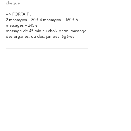
chèque
=> FORFAIT :
2 massages – 80 € 4 massages – 160 € 6
massages – 245 €
massage de 45 min au choix parmi massage
des organes, du dos, jambes légères
Coordonnées
Vasles, France
Maeva Thoumyre Naturopathe Deux-