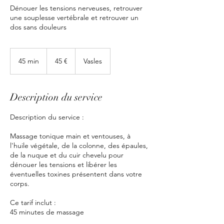
Dénouer les tensions nerveuses, retrouver
une souplesse vertébrale et retrouver un
dos sans douleurs
45
euros
45 min
4
45 €
Vasles
5
m
i
Description du service
n
Description du service :
Massage tonique main et ventouses, à
l'huile végétale, de la colonne, des épaules,
de la nuque et du cuir chevelu pour
dénouer les tensions et libérer les
éventuelles toxines présentent dans votre
corps.
Ce tarif inclut :
45 minutes de massage